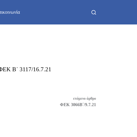
πικοινωνία
ΕΚ Β΄ 3117/16.7.21
επόμενο
άρθρο
ΦΕΚ 3066Β΄/9.7.21